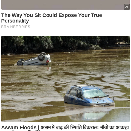
/
फै
श
न
घ
रे
लू
नु
स्खे
प
र्य
ट
न
स्थ
ल
फि