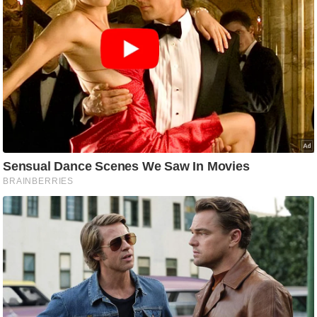
ड
हॉ
ली
वु
ड
फि
ल्म
स
मी
क्षा
B
r
e
a
k
i
n