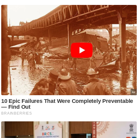
ष
ण
स
म
सा
म
यि
क
मा
तृ
भू
मि
स्तं
भ
ए
म
.