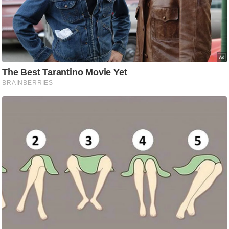
g
N
e
w
s
ला
इ
फ
स्टा
इ
ल
टे
क्नॉ
लॉ
जी
ब्यू
टी