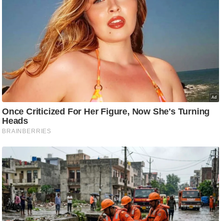
ति
ष
प्र
भु
म
हि
मा
/
ध
र्म
स्थ
ल
व्र
त
त्यो
हा
र