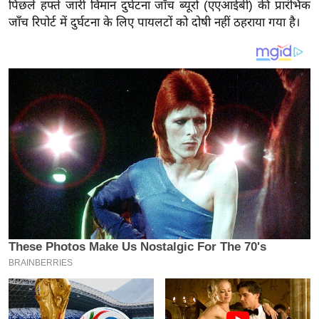
य
पिछले हफ्ते जारी विमान दुर्घटना जाँच ब्यूरो (एएआईबी) की प्रारंभिक
जाँच रिपोर्ट में दुर्घटना के लिए पायलटों को दोषी नहीं ठहराया गया है।
ब
ज
ट
खे
ल
क्रि
के
ट
I
P
L
2
0
2
6
क्रा