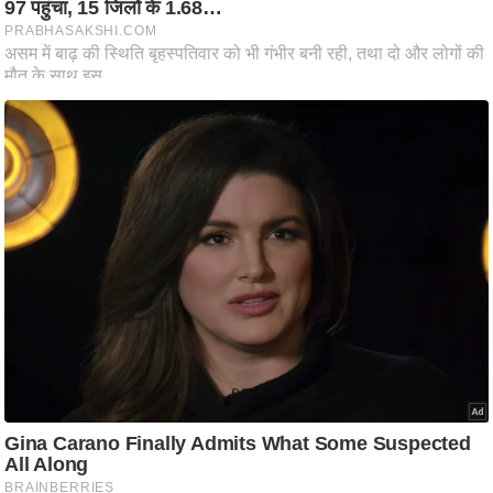
ट
ने
स
मं
त्रा
रि
ले
श
न
शि
प
रा
ज
नी
ति
वि
श्ले