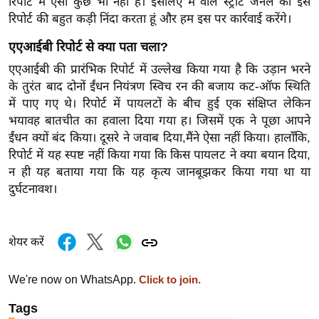
रिपोर्ट में ऐसा कुछ भी नहीं है। इसलिए मैं वॉल स्ट्रीट जर्नल की इस
ख्सि
रिपोर्ट की बहुत कड़ी निंदा करता हूं और हम इस पर कार्रवाई करेंगे।
य
त
एएआईबी रिपोर्ट से क्या पता चला?
यं
एएआईबी की प्रारंभिक रिपोर्ट में उल्लेख किया गया है कि उड़ान भरने
ग
के तुरंत बाद दोनों ईंधन नियंत्रण स्विच रन की बजाय कट-ऑफ स्थिति
इं
में पाए गए थे। रिपोर्ट में पायलटों के बीच हुई एक संक्षिप्त लेकिन
डि
भयावह बातचीत का हवाला दिया गया ह। जिसमें एक ने पूछा आपने
ईंधन क्यों बंद किया। दूसरे ने जवाब दिया,मैंने ऐसा नहीं किया। हालाँकि,
या
रिपोर्ट में यह स्पष्ट नहीं किया गया कि किस पायलट ने क्या बयान दिया,
सा
न ही यह बताया गया कि यह कृत्य जानबूझकर किया गया था या
हि
दुर्घटनावश।
त्य
ज
ग
शेयर करें
त
ऑ
We're now on WhatsApp.
Click to join.
टो
Tags
व