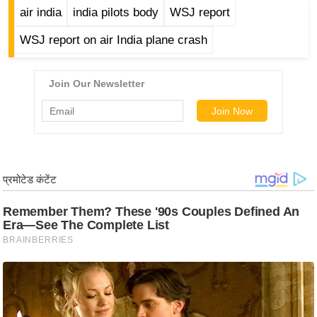
र्ल्ड
air india
india pilots body
WSJ report
न्यू
WSJ report on air India plane crash
ज
ब्री
फ
म
नो
रं
ज
न
ज
ग
त
बॉ
ली
वु