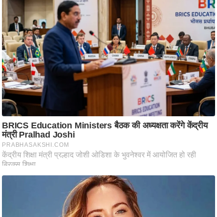
आ
र
.
आ
ई
.
चा
य
प
र
स
मी
क्षा
ध
र्म
ज्यो