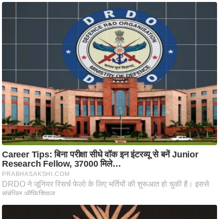
ष
ण
स
म
सा
म
यि
क
मा
तृ
भू
मि
स्तं
भ
ए
म
.