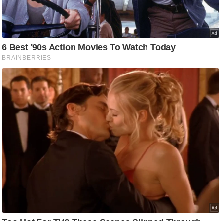
/
फै
श
न
घ
रे
लू
नु
स्खे
प
र्य
ट
न
स्थ
ल
फि