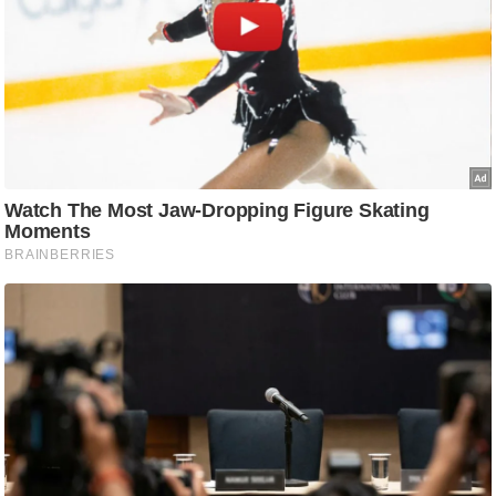
ति
ष
प्र
भु
म
हि
मा
/
ध
र्म
स्थ
ल
व्र
त
त्यो
हा
र