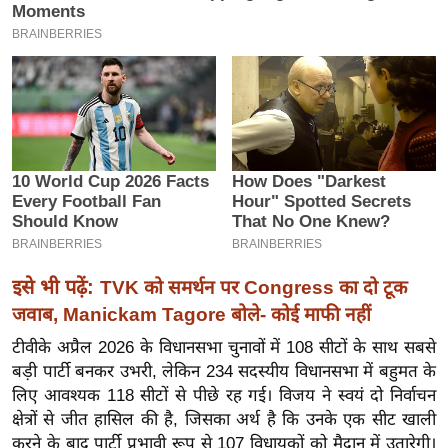
इ
म
ई
-
पे
प
र
मि
सा
ल
इसे भी पढ़ें:
TVK को समर्थन पर Congress का दो टूक
जवाब, Manickam Tagore बोले- कोई माफी नहीं
बे
मि
टीवीके अप्रैल 2026 के विधानसभा चुनावों में 108 सीटों के साथ सबसे
बड़ी पार्टी बनकर उभरी, लेकिन 234 सदस्यीय विधानसभा में बहुमत के
सा
लिए आवश्यक 118 सीटों से पीछे रह गई। विजय ने स्वयं दो निर्वाचन
ल
क्षेत्रों से जीत हासिल की है, जिसका अर्थ है कि उनके एक सीट खाली
श
करने के बाद पार्टी प्रभावी रूप से 107 विधायकों को मैदान में उतारेगी।