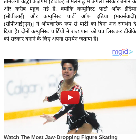
तमिलगा वेट्ट्री कज़गम (टीवीके) तमिलनाडु में अगली सरकार बनाने के
य
और करीब पहुंच गई है, क्योंकि कम्युनिस्ट पार्टी ऑफ इंडिया
ब
(सीपीआई) और कम्युनिस्ट पार्टी ऑफ इंडिया (मार्क्सवादी)
ज
(सीपीआई(एम)] ने औपचारिक रूप से पार्टी को बिना शर्त समर्थन दे
ट
दिया है। दोनों कम्युनिस्ट पार्टियों ने राज्यपाल को पत्र लिखकर टीवीके
खे
को सरकार बनाने के लिए अपना समर्थन जताया है।
ल
क्रि
के
ट
I
P
L
2
0
2
6
क्रा