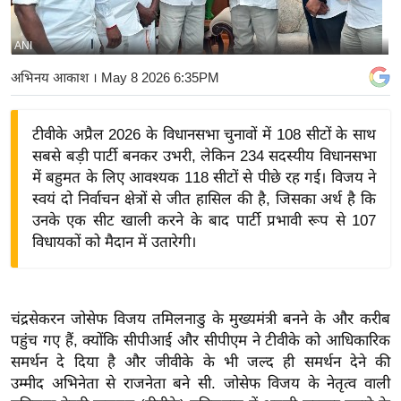
य
बि
ANI
ज़
अभिनय आकाश
। May 8 2026 6:35PM
ने
स
टीवीके अप्रैल 2026 के विधानसभा चुनावों में 108 सीटों के साथ
उ
सबसे बड़ी पार्टी बनकर उभरी, लेकिन 234 सदस्यीय विधानसभा
द्यो
में बहुमत के लिए आवश्यक 118 सीटों से पीछे रह गई। विजय ने
ग
स्वयं दो निर्वाचन क्षेत्रों से जीत हासिल की है, जिसका अर्थ है कि
ज
उनके एक सीट खाली करने के बाद पार्टी प्रभावी रूप से 107
ग
विधायकों को मैदान में उतारेगी।
त
वि
शे
चंद्रसेकरन जोसेफ विजय तमिलनाडु के मुख्यमंत्री बनने के और करीब
ष
पहुंच गए हैं, क्योंकि सीपीआई और सीपीएम ने टीवीके को आधिकारिक
ज्ञ
समर्थन दे दिया है और जीवीके के भी जल्द ही समर्थन देने की
रा
उम्मीद
अभिनेता से राजनेता बने सी. जोसेफ विजय के नेतृत्व वाली