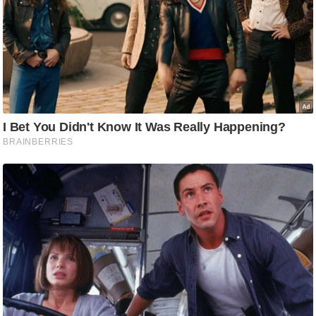
g
N
e
w
s
ला
इ
फ
स्टा
इ
ल
टे
क्नॉ
लॉ
जी
ब्यू
टी