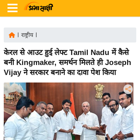
|
राष्ट्रीय
|
ता
केरल से आउट हुई लेफ्ट Tamil Nadu में कैसे
ज़ा
ख
बनी Kingmaker, समर्थन मिलते ही Joseph
ब
Vijay ने सरकार बनाने का दावा पेश किया
र
रा
ष्ट्री
य
अं
त
र्रा
ष्ट्री