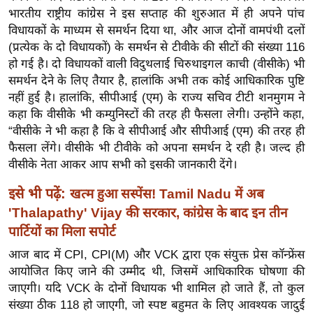
ख्सि
भारतीय राष्ट्रीय कांग्रेस ने इस सप्ताह की शुरुआत में ही अपने पांच
य
विधायकों के माध्यम से समर्थन दिया था, और आज दोनों वामपंथी दलों
त
(प्रत्येक के दो विधायकों) के समर्थन से टीवीके की सीटों की संख्या 116
यं
हो गई है। दो विधायकों वाली विदुथलाई चिरुथाइगल काची (वीसीके) भी
समर्थन देने के लिए तैयार है, हालांकि अभी तक कोई आधिकारिक पुष्टि
ग
नहीं हुई है। हालांकि, सीपीआई (एम) के राज्य सचिव टीटी शनमुगम ने
इं
कहा कि वीसीके भी कम्युनिस्टों की तरह ही फैसला लेगी। उन्होंने कहा,
डि
“वीसीके ने भी कहा है कि वे सीपीआई और सीपीआई (एम) की तरह ही
या
फैसला लेंगे। वीसीके भी टीवीके को अपना समर्थन दे रही है। जल्द ही
सा
वीसीके नेता आकर आप सभी को इसकी जानकारी देंगे।
हि
इसे भी पढ़ें:
खत्म हुआ सस्पेंस! Tamil Nadu में अब
त्य
ज
'Thalapathy' Vijay की सरकार, कांग्रेस के बाद इन तीन
ग
पार्टियों का मिला सपोर्ट
त
आज बाद में CPI, CPI(M) और VCK द्वारा एक संयुक्त प्रेस कॉन्फ्रेंस
ऑ
आयोजित किए जाने की उम्मीद थी, जिसमें आधिकारिक घोषणा की
टो
जाएगी। यदि VCK के दोनों विधायक भी शामिल हो जाते हैं, तो कुल
संख्या ठीक 118 हो जाएगी, जो स्पष्ट बहुमत के लिए आवश्यक जादुई
व