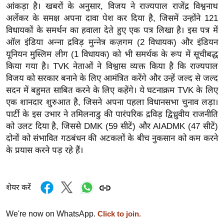
आंकड़ा है। खबरों के अनुसार, विजय ने राज्यपाल राजेंद्र विश्वनाथ
र्ल्ड
अर्लेकर के समक्ष अपना दावा पेश कर दिया है, जिसमें उन्होंने 121
न्यू
विधायकों के समर्थन का हवाला देते हुए एक पत्र लिखा है। इस पत्र में
ज
ऑल इंडिया अन्ना द्रविड़ मुन्नेत्र कज़गम (2 विधायक) और इंडियन
ब्री
यूनियन मुस्लिम लीग (1 विधायक) को भी समर्थक के रूप में सूचीबद्ध
फ
किया गया है। TVK नेताओं ने विश्वास व्यक्त किया है कि राज्यपाल
म
विजय को सरकार बनाने के लिए आमंत्रित करेंगे और उन्हें जल्द से जल्द
सदन में बहुमत साबित करने के लिए कहेंगे। ये घटनाक्रम TVK के लिए
नो
एक शानदार शुरुआत है, जिसने अपना पहला विधानसभा चुनाव लड़ा।
रं
पार्टी के इस उभार ने तमिलनाडु की पारंपरिक द्रविड़ द्विध्रुवीय राजनीति
ज
को उलट दिया है, जिससे DMK (59 सीटें) और AIADMK (47 सीटें)
न
दोनों को संभावित गठबंधन की अटकलों के बीच नुकसान को कम करने
ज
के प्रयास करने पड़ रहे हैं।
ग
त
बॉ
शेयर करें
ली
वु
We're now on WhatsApp.
Click to join.