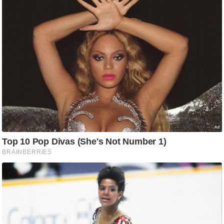
आ
र
.
आ
ई
.
चा
य
प
र
स
मी
क्षा
ध
र्म
ज्यो