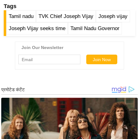
ड
Tags
हॉ
Tamil nadu
TVK Chief Joseph Vijay
Joseph vijay
ली
वु
Joseph Vijay seeks time
Tamil Nadu Governor
ड
फि
ल्म
स
मी
क्षा
B
r
e
a
k
i
n