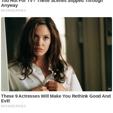
ट
ने
स
मं
त्रा
रि
ले
श
न
शि
प
रा
ज
नी
ति
वि
श्ले