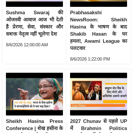
/
Sushma Swaraj की
Prabhasakshi
फै
ओजस्वी आवाज आज भी देती
NewsRoom: Sheikh
श
है प्रेरणा, सेवा, संस्कार और
Hasina के भाषण के बाद
न
सशक्त नेतृत्व नहीं भूलेगा देश
Shakib Hasan के घर
घ
हमला, Awami League का
8/6/2026 12:00:00 AM
रे
पलटवार
लू
8/6/2026 1:22:00 PM
नु
स्खे
प
र्य
ट
न
स्थ
ल
Sheikh Hasina Press
2027 Chunav से पहले UP
फि
Conference | शेख हसीना के
में Brahmin Politics