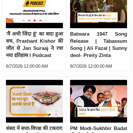
य
ब
ज
ट
'मैं अभी जिंदा हूं' का वादा हुआ
Batwara 1947 Song
खे
सच, Prashant Kishor की
Release | Tabassum
ल
जीत से Jan Suraaj ने रचा
Song | Ali Fazal | Sunny
क्रि
नया इतिहास I Podcast
deol- Preity Zinta
के
8/7/2026 12:00:00 AM
8/7/2026 12:00:00 AM
ट
I
P
L
2
0
2
6
संसद में सत्ता-विपक्ष की टकरार!
PM Modi-Sukhbir Badal
क्रा