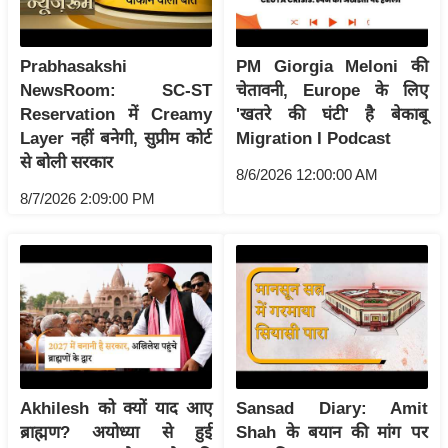
र्ल्ड
न्यू
Prabhasakshi
PM Giorgia Meloni की
ज
NewsRoom: SC-ST
चेतावनी, Europe के लिए
ब्री
Reservation में Creamy
'खतरे की घंटी' है बेकाबू
फ
Layer नहीं बनेगी, सुप्रीम कोर्ट
Migration I Podcast
म
से बोली सरकार
8/6/2026 12:00:00 AM
नो
8/7/2026 2:09:00 PM
रं
ज
न
ज
ग
त
बॉ
ली
Akhilesh को क्यों याद आए
Sansad Diary: Amit
वु
ब्राह्मण? अयोध्या से हुई
Shah के बयान की मांग पर