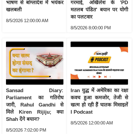
ट
भाषण से बांग्लादेश में भयंकर
गरमाई, अखिलेश के 'PD
ने
खलबली
मतलब पंडित' बयान पर योगी
स
का पलटवार
8/5/2026 12:00:00 AM
मं
8/5/2026 8:00:00 PM
त्रा
रि
ले
श
न
शि
प
रा
Sansad Diary:
Iran युद्ध में अमेरिका का रक्षा
ज
Parliament का गतिरोध
कवच हुआ कमजोर, तेजी से
नी
जारी, Rahul Gandhi से
खत्म हो रही हैं घातक मिसाइलें
मिले Kiren Rijiju; क्या
I Podcast
ति
Shah देंगे बयान?
वि
8/5/2026 12:00:00 AM
श्ले
8/5/2026 7:02:00 PM