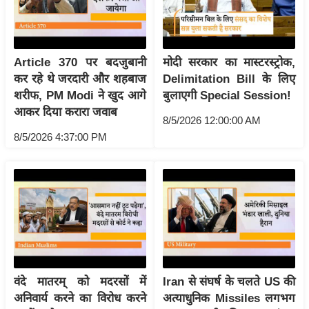
आ
र
.
Article 370 पर बदजुबानी
मोदी सरकार का मास्टरस्ट्रोक,
आ
कर रहे थे जरदारी और शहबाज
Delimitation Bill के लिए
ई
शरीफ, PM Modi ने खुद आगे
बुलाएगी Special Session!
.
आकर दिया करारा जवाब
8/5/2026 12:00:00 AM
चा
8/5/2026 4:37:00 PM
य
प
र
स
मी
क्षा
ध
र्म
वंदे मातरम् को मदरसों में
Iran से संघर्ष के चलते US की
ज्यो
अनिवार्य करने का विरोध करने
अत्याधुनिक Missiles लगभग