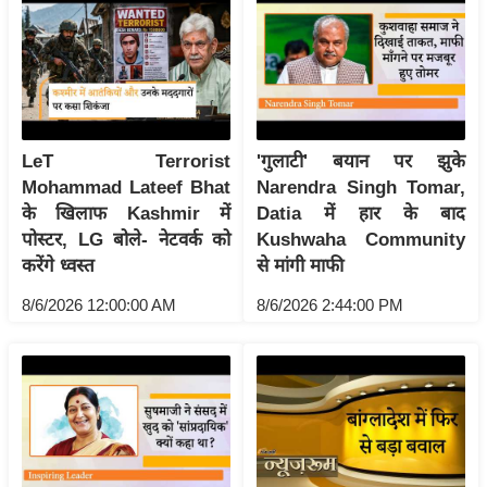
g
N
e
w
s
ला
LeT Terrorist
'गुलाटी' बयान पर झुके
इ
Mohammad Lateef Bhat
Narendra Singh Tomar,
फ
के खिलाफ Kashmir में
Datia में हार के बाद
पोस्टर, LG बोले- नेटवर्क को
Kushwaha Community
स्टा
करेंगे ध्वस्त
से मांगी माफी
इ
ल
8/6/2026 12:00:00 AM
8/6/2026 2:44:00 PM
टे
क्नॉ
लॉ
जी
ब्यू
टी