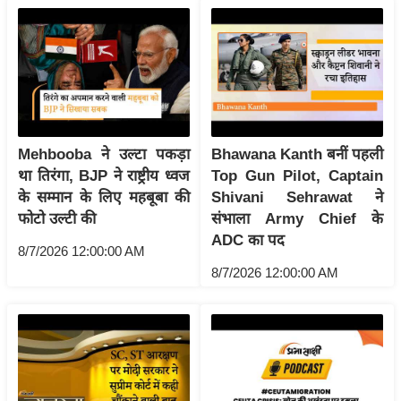
ख्सि
य
त
यं
ग
इं
डि
Mehbooba ने उल्टा पकड़ा
Bhawana Kanth बनीं पहली
या
था तिरंगा, BJP ने राष्ट्रीय ध्वज
Top Gun Pilot, Captain
के सम्मान के लिए महबूबा की
Shivani Sehrawat ने
सा
फोटो उल्टी की
संभाला Army Chief के
हि
ADC का पद
त्य
8/7/2026 12:00:00 AM
ज
8/7/2026 12:00:00 AM
ग
त
ऑ
टो
व