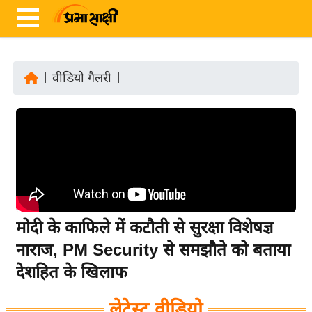
|
वीडियो गैलरी
|
ता
ज़ा
ख
ब
र
रा
ष्ट्री
मोदी के काफिले में कटौती से सुरक्षा विशेषज्ञ
य
नाराज, PM Security से समझौते को बताया
अं
देशहित के खिलाफ
त
र्रा
लेटेस्ट वीडियो
ष्ट्री