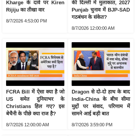
Kharge के दावे पर Kiren
की दिल्ली में मुलाकात, 2027
इ
Rijiju का तीखा वार
Punjab चुनाव में BJP-SAD
म
गठबंधन के संकेत?
8/7/2026 4:53:00 PM
ई
8/7/2026 12:00:00 AM
-
पे
प
र
मि
सा
ल
FCRA Bill में ऐसा क्या है जो
Dragon से दो-दो हाथ के बाद
बे
US समेत दुनियाभर के
India-China के बीच सीमा
मि
Christians हिल गए? इस
मुद्दों पर संवाद, परिणाम में
सा
बेचैनी के पीछे क्या राज है?
सामने आई बड़ी बात
ल
8/7/2026 12:00:00 AM
8/7/2026 3:59:00 PM
श