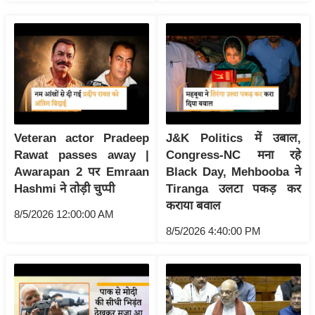
ष
ण
स
म
सा
म
यि
Veteran actor Pradeep
J&K Politics में उबाल,
क
Rawat passes away |
Congress-NC मना रहे
मा
Awarapan 2 पर Emraan
Black Day, Mehbooba ने
तृ
Hashmi ने तोड़ी चुप्पी
Tiranga उलटा पकड़ कर
भू
कराया बवाल
8/5/2026 12:00:00 AM
मि
8/5/2026 4:40:00 PM
स्तं
भ
ए
म
.