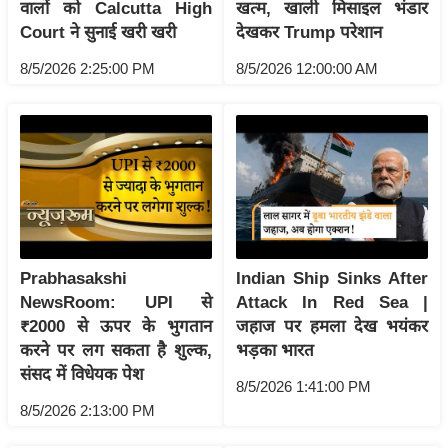
ति
वालों को Calcutta High
खत्म, खाली मिसाइल भंडार
Court ने सुनाई खरी खरी
देखकर Trump परेशान
ष
प्र
8/5/2026 2:25:00 PM
8/5/2026 12:00:00 AM
भु
म
हि
मा
/
ध
र्म
स्थ
Prabhasakshi
Indian Ship Sinks After
ल
NewsRoom: UPI से
Attack In Red Sea |
₹2000 से ऊपर के भुगतान
जहाज पर हमला देख भयंकर
व्र
करने पर लग सकता है शुल्क,
भड़का भारत
त
संसद में विधेयक पेश
त्यो
8/5/2026 1:41:00 PM
हा
8/5/2026 2:13:00 PM
र