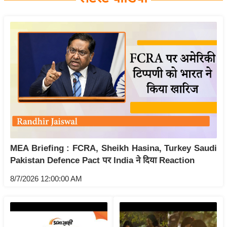
य
बि
ज़
ने
स
उ
द्यो
ग
ज
ग
MEA Briefing : FCRA, Sheikh Hasina, Turkey Saudi
त
Pakistan Defence Pact पर India ने दिया Reaction
वि
शे
8/7/2026 12:00:00 AM
ष
ज्ञ
रा