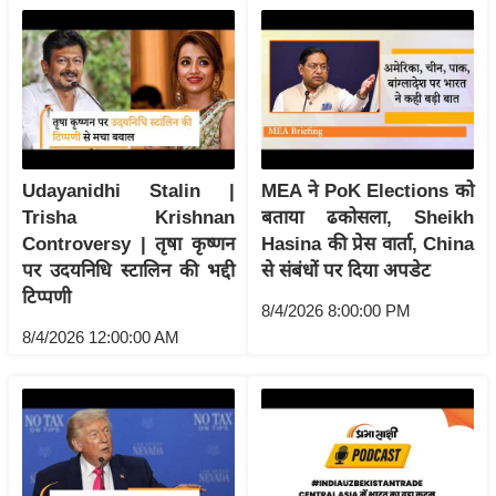
रा
शि
फ
ल
वि
शे
Udayanidhi Stalin |
MEA ने PoK Elections को
ष
Trisha Krishnan
बताया ढकोसला, Sheikh
वि
Controversy | तृषा कृष्णन
Hasina की प्रेस वार्ता, China
श्ले
पर उदयनिधि स्टालिन की भद्दी
से संबंधों पर दिया अपडेट
ष
टिप्पणी
ण
8/4/2026 8:00:00 PM
8/4/2026 12:00:00 AM
ट्रें
डिं
ग
Q
u