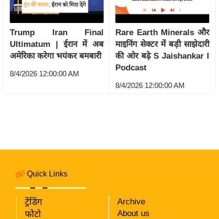
i
c
k
Trump Iran Final
Rare Earth Minerals और
L
Ultimatum | ईरान में अब
माइनिंग सेक्टर में बड़ी साझेदारी
i
अमेरिका करेगा भयंकर बमबारी
की ओर बढ़े S Jaishankar I
n
Podcast
8/4/2026 12:00:00 AM
k
8/4/2026 12:00:00 AM
s
वि
धा
न
स
भा
Quick Links
चु
ना
व
ट्रेंडिंग
Archive
About us
फोटो
फो