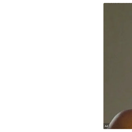
ऑडियो
इंफ़ोग्राफ़िक
राज्यों से
शहरों से
वेब स्टोरी
कार्टून
Short
Videos
iOS App
About us
Contact Editor
Advertise
Privacy Policy
Grievance
Redressal