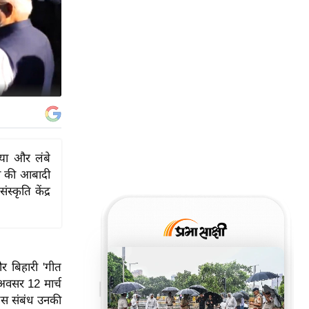
्या और लंबे
यन की आबादी
स्कृति केंद्र
 और बिहारी 'गीत
 अवसर 12 मार्च
ीशस संबंध उनकी