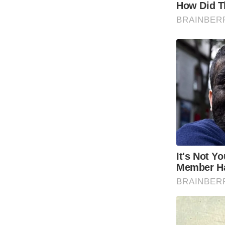
Code Of Ethics
RSS
Our Team
Expert Panel
Loksabhachunav
Android App