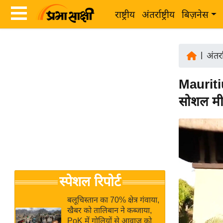
राष्ट्रीय
अंतर्राष्ट्रीय
बिज़नेस
Latest
ता
News
|
अंतर्रा
ज़ा
in
ख
Mauritiu
Hindi
ब
सोशल मीड
र
Hindi
राष्ट्रीय
News
अंतर्राष्ट्रीय
Live
बिज़नेस
उद्योग
Breaking
स्पेशल रिपोर्ट
जगत
News in
विशेषज्ञ
Hindi
बलूचिस्तान का 70% क्षेत्र गंवाया,
राय
खैबर को तालिबान ने कब्जाया,
PoK में गोलियों से आवाज को