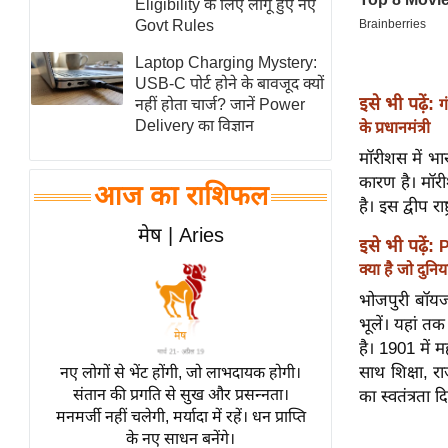
Eligibility के लिए लागू हुए नए
स्तंभ
Govt Rules
एम.
Laptop Charging Mystery:
आर.
USB-C पोर्ट होने के बावजूद क्यों
इसे भी पढ़ें:
ग
नहीं होता चार्ज? जानें Power
आई.
Delivery का विज्ञान
के प्रधानमंत्री
चाय पर
मॉरीशस में भा
समीक्षा
कारण है। मॉ
आज का राशिफल
धर्म
है। इस द्वीप राष
ज्योतिष
मेष | Aries
इसे भी पढ़ें:
P
प्रभु
क्या है जो दुनिय
महिमा/
भोजपुरी बॉयज
धर्मस्थल
भूलें। यहां तक
व्रत
है। 1901 में म
त्योहार
साथ शिक्षा, र
नए लोगों से भेंट होंगी, जो लाभदायक होगी।
संतान की प्रगति से सुख और प्रसन्नता।
का स्वतंत्रता 
राशिफल
मनमर्जी नहीं चलेगी, मर्यादा में रहें। धन प्राप्ति
विशेष
के नए साधन बनेंगे।