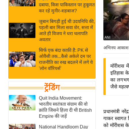
बजट
Hindi
दबाया, किस पाकिस्तान पर हुकूमत
खेल
News
कर रहे मुनीर-शहबाज?
क्रिकेट
जुबान बिगड़ी हुई थी उदयनिधि की,
Hindi
IPL
पहली बार मिला सवा शेर, सत्ता में
आते ही विजय ने धरा थलापति
Videos
2026
ANI
अवतार
क्राइम
अभिनय आकाश
सिर्फ एक बंदा काफ़ी है: PK से
ई-पेपर
ओवैसी तक...कैसे अकेले दम पर
मिसाल बेमिसाल
राजनीति का रुख बदलने में लगे ये
मॉरीशस मे
'लोन वॉरियर्स'
शख्सियत
इतिहास क
यंग इंडिया
का लगभग 70
ट्रेंडिंग
जैसे महत्वपूर
साहित्य जगत
ऑटो वर्ल्ड
Quit India Movement:
भारतीय स्वतंत्रता संग्राम की वो
न्यूज ब्रीफ
क्रांति जिसने हिला दी थी British
प्रधानमंत्री न
मनोरंजन जगत
Empire की जड़ें
गाकर स्वागत क
बॉलीवुड
को मॉरीशस के 
National Handloom Day